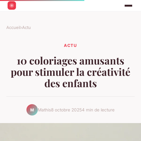
Accueil
›
Actu
ACTU
10 coloriages amusants
pour stimuler la créativité
des enfants
Mathis
8 octobre 2025
4 min de lecture
M