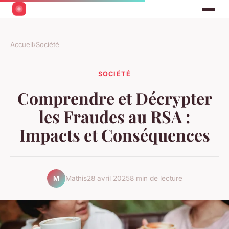
Accueil
›
Société
SOCIÉTÉ
Comprendre et Décrypter
les Fraudes au RSA :
Impacts et Conséquences
Mathis
28 avril 2025
8 min de lecture
M