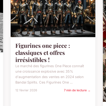
Figurines one piece :
classiques et offres
irrésistibles !
Le marché des figurines One Piece connaît
une croissance explosive avec 35%
d'augmentation des ventes en 2024 selon
Bandai Spirits. Ces Figurines One ...
12 février 2026
7 min de lecture →