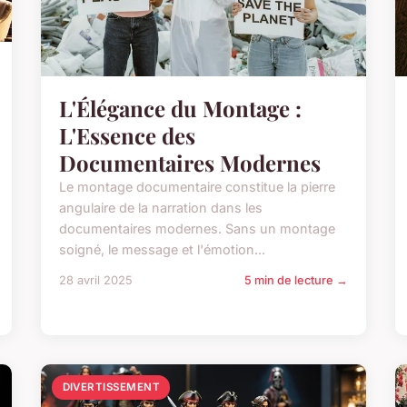
L'Élégance du Montage :
L'Essence des
Documentaires Modernes
Le montage documentaire constitue la pierre
angulaire de la narration dans les
documentaires modernes. Sans un montage
soigné, le message et l'émotion...
28 avril 2025
5 min de lecture →
DIVERTISSEMENT