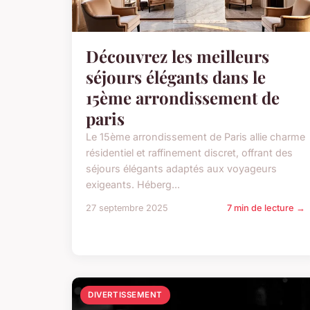
Découvrez les meilleurs
séjours élégants dans le
15ème arrondissement de
paris
Le 15ème arrondissement de Paris allie charme
résidentiel et raffinement discret, offrant des
séjours élégants adaptés aux voyageurs
exigeants. Héberg...
27 septembre 2025
7 min de lecture →
DIVERTISSEMENT