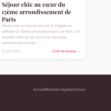
Séjour chic au cœur du
15ème arrondissement de
Paris
Découvrez le charme discret et l'élégance
raffinée du 15ème arrondissement de Paris. Ce
quartier mêle art de vivre à la française,
adresses exclusives...
12 juin 2025
3 min de lecture →
Accueil
Mentions légales
Contact