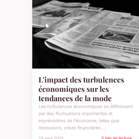
L'impact des turbulences
économiques sur les
tendances de la mode
Les turbulences économiques se définissent
par des fluctuations importantes et
imprévisibles de l'économie, telles que
récessions, crises financières ...
28 avril 2025
5 min de lecture →