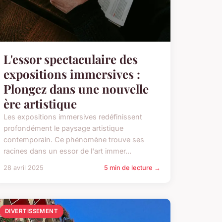
L'essor spectaculaire des
expositions immersives :
Plongez dans une nouvelle
ère artistique
Les expositions immersives redéfinissent
profondément le paysage artistique
contemporain. Ce phénomène trouve ses
racines dans un essor de l'art immer...
28 avril 2025
5 min de lecture →
DIVERTISSEMENT