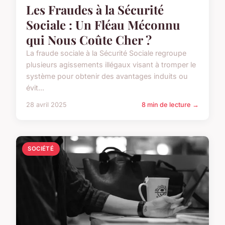
Les Fraudes à la Sécurité
Sociale : Un Fléau Méconnu
qui Nous Coûte Cher ?
La fraude sociale à la Sécurité Sociale regroupe
plusieurs agissements illégaux visant à tromper le
système pour obtenir des avantages induits ou
évit...
28 avril 2025
8 min de lecture →
SOCIÉTÉ