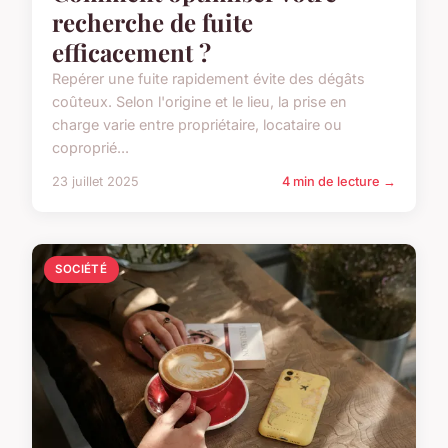
recherche de fuite
efficacement ?
Repérer une fuite rapidement évite des dégâts
coûteux. Selon l'origine et le lieu, la prise en
charge varie entre propriétaire, locataire ou
coproprié...
23 juillet 2025
4 min de lecture →
SOCIÉTÉ