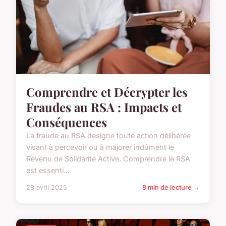
Comprendre et Décrypter les
Fraudes au RSA : Impacts et
Conséquences
La fraude au RSA désigne toute action délibérée
visant à percevoir ou à majorer indûment le
Revenu de Solidarité Active. Comprendre le RSA
est essenti...
28 avril 2025
8 min de lecture →