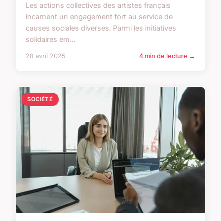
Les actions collectives des artistes français
incarnent un engagement fort au service de
causes sociales diverses. Parmi les initiatives
solidaires em...
28 avril 2025
4 min de lecture →
SOCIÉTÉ