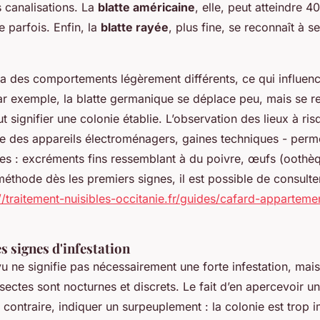
 canalisations. La
blatte américaine
, elle, peut atteindre 
e parfois. Enfin, la
blatte rayée
, plus fine, se reconnaît à 
 des comportements légèrement différents, ce qui influence
ar exemple, la blatte germanique se déplace peu, mais se re
t signifier une colonie établie. L’observation des lieux à ris
ère des appareils électroménagers, gaines techniques - perm
ces : excréments fins ressemblant à du poivre, œufs (oothè
éthode dès les premiers signes, il est possible de consulte
//traitement-nuisibles-occitanie.fr/guides/cafard-apparteme
s signes d'infestation
u ne signifie pas nécessairement une forte infestation, mais 
sectes sont nocturnes et discrets. Le fait d’en apercevoir u
 contraire, indiquer un surpeuplement : la colonie est trop i