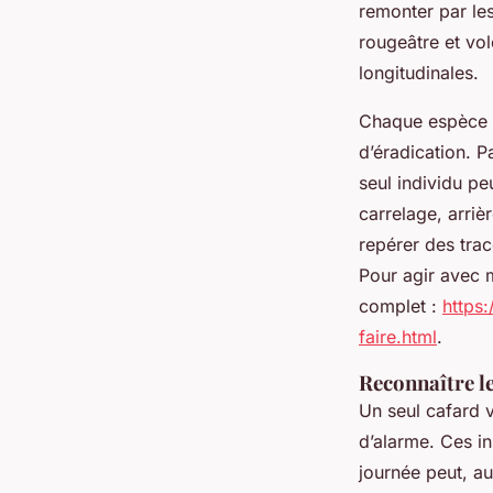
remonter par les
rougeâtre et vol
longitudinales.
Chaque espèce a
d’éradication. P
seul individu peu
carrelage, arri
repérer des tra
Pour agir avec m
complet :
https:
faire.html
.
Reconnaître le
Un seul cafard v
d’alarme. Ces in
journée peut, au