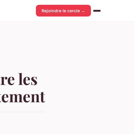
Rejoindre le cercle →
re les
rtement