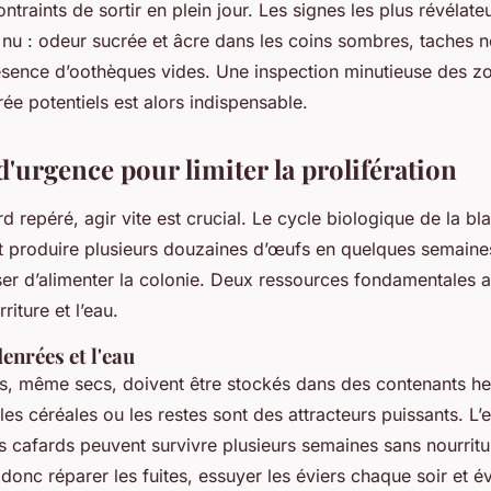
ontraints de sortir en plein jour. Les signes les plus révélat
il nu : odeur sucrée et âcre dans les coins sombres, taches n
ésence d’oothèques vides. Une inspection minutieuse des z
rée potentiels est alors indispensable.
d'urgence pour limiter la prolifération
d repéré, agir vite est crucial. Le cycle biologique de la bla
t produire plusieurs douzaines d’œufs en quelques semaines.
er d’alimenter la colonie. Deux ressources fondamentales at
riture et l’eau.
denrées et l'eau
ts, même secs, doivent être stockés dans des contenants h
, les céréales ou les restes sont des attracteurs puissants. L
les cafards peuvent survivre plusieurs semaines sans nourrit
 donc réparer les fuites, essuyer les éviers chaque soir et év