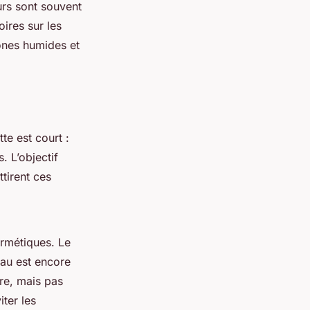
eurs sont souvent
oires sur les
ones humides et
tte est court :
 L’objectif
tirent ces
ermétiques. Le
’eau est encore
ure, mais pas
iter les