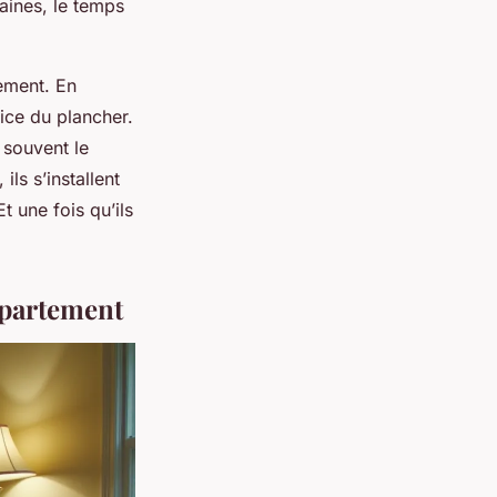
aines, le temps
ement. En
tice du plancher.
 souvent le
ls s’installent
t une fois qu’ils
appartement