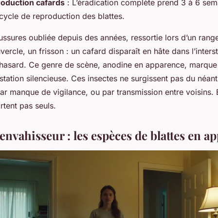
roduction cafards
: L’éradication complète prend 3 à 6 sem
cycle de reproduction des blattes.
ussures oubliée depuis des années, ressortie lors d’un rang
vercle, un frisson : un cafard disparaît en hâte dans l’inters
 hasard. Ce genre de scène, anodine en apparence, marque
station silencieuse. Ces insectes ne surgissent pas du néant, i
par manque de vigilance, ou par transmission entre voisins. E
artent pas seuls.
l'envahisseur : les espèces de blattes en 