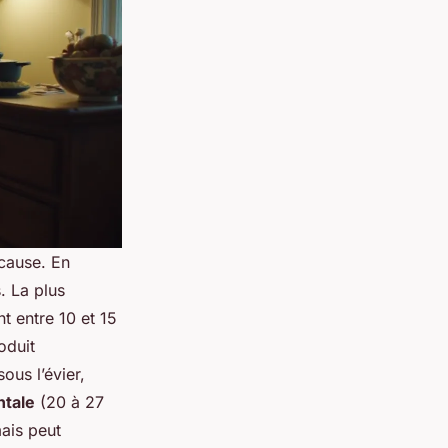
 cause. En
. La plus
t entre 10 et 15
oduit
ous l’évier,
ntale
(20 à 27
ais peut