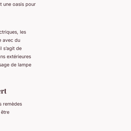
st une oasis pour
triques, les
ée avec du
l s’agit de
ns extérieures
assage de lampe
rt
ns remèdes
 être