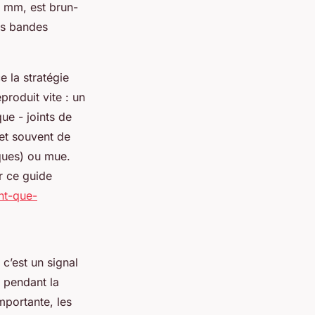
40 mm, est brun-
ses bandes
 la stratégie
produit vite : un
que - joints de
et souvent de
ques) ou mue.
r ce guide
nt-que-
c’est un signal
n pendant la
mportante, les