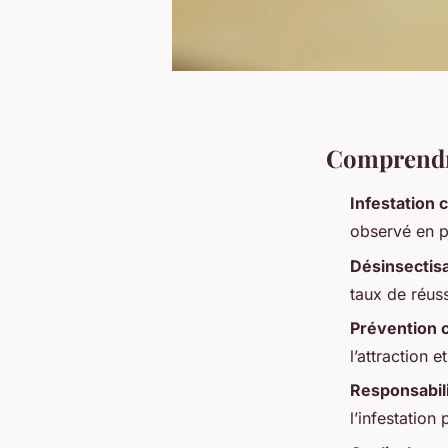
Comprendre
Infestation 
observé en pl
Désinsectis
taux de réus
Prévention 
l’attraction e
Responsabili
l’infestation